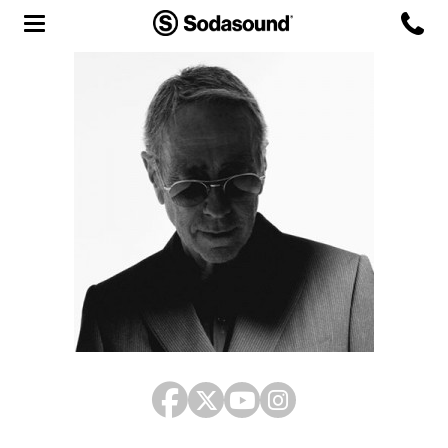
Agency
Team
Headquarters
3D Tour
Label
Studios
Live Room