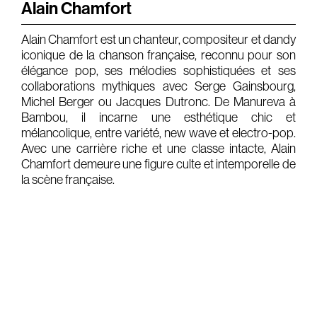
Alain Chamfort
Gears & Instruments
Alain Chamfort est un chanteur, compositeur et dandy
iconique de la chanson française, reconnu pour son
Music
élégance pop, ses mélodies sophistiquées et ses
Recording
collaborations mythiques avec Serge Gainsbourg,
Michel Berger ou Jacques Dutronc. De Manureva à
Mixing
Bambou, il incarne une esthétique chic et
mélancolique, entre variété, new wave et electro-pop.
Mastering
Avec une carrière riche et une classe intacte, Alain
Producing
Chamfort demeure une figure culte et intemporelle de
la scène française.
Music
Artists
Audiovisual
Post-Producing
Voix Off