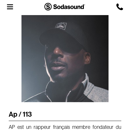
Agency
Team
Headquarters
3D Tour
Label
Studios
Live Room
Ap / 113
AP est un rappeur français membre fondateur du