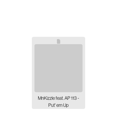
Audio Book
Film
Actors
Branding
Audio Identity
Music Supervising
Composing
Brands
MnKizzle feat. AP 113 -
Put' em Up