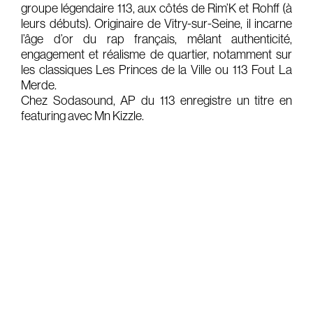
groupe légendaire 113, aux côtés de Rim’K et Rohff (à
Gears & Instruments
leurs débuts). Originaire de Vitry-sur-Seine, il incarne
l’âge d’or du rap français, mêlant authenticité,
engagement et réalisme de quartier, notamment sur
Music
les classiques Les Princes de la Ville ou 113 Fout La
Recording
Merde.
Chez Sodasound, AP du 113 enregistre un titre en
Mixing
featuring avec Mn Kizzle.
Mastering
Producing
Music
Artists
Audiovisual
Post-Producing
Voix Off