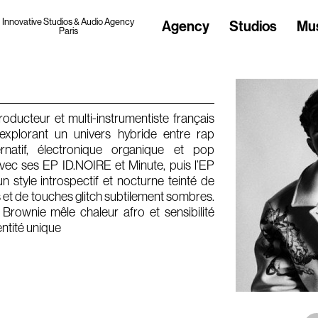
Innovative Studios & Audio Agency
Agency
Studios
Mu
Paris
roducteur et multi-instrumentiste français
 explorant un univers hybride entre rap
rnatif, électronique organique et pop
vec ses EP ID.NOIRE et Minute, puis l’EP
n style introspectif et nocturne teinté de
et de touches glitch subtilement sombres.
Brownie mêle chaleur afro et sensibilité
ntité unique