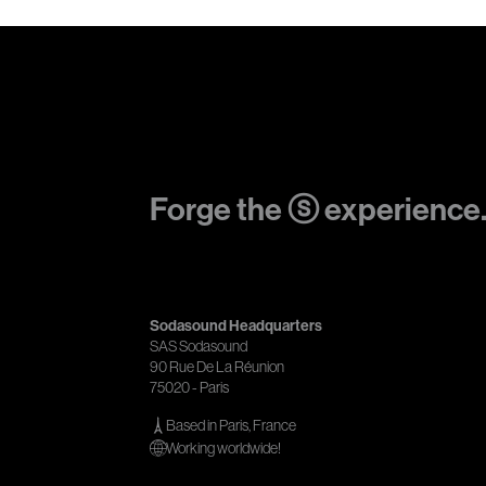
Forge the ⓢ experience
Sodasound Headquarters
SAS Sodasound
90 Rue De La Réunion
75020 - Paris
Based in Paris, France
Working worldwide!