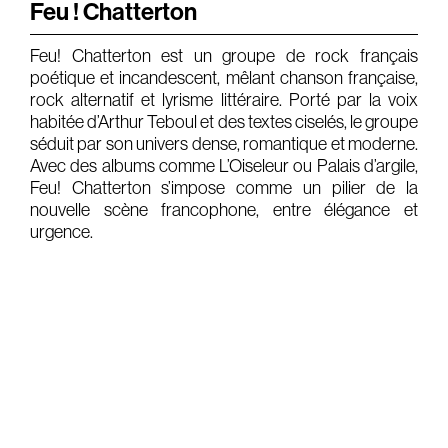
Feu ! Chatterton
Gears & Instruments
Feu! Chatterton est un groupe de rock français
poétique et incandescent, mêlant chanson française,
Music
rock alternatif et lyrisme littéraire. Porté par la voix
Recording
habitée d’Arthur Teboul et des textes ciselés, le groupe
séduit par son univers dense, romantique et moderne.
Mixing
Avec des albums comme L’Oiseleur ou Palais d’argile,
Feu! Chatterton s’impose comme un pilier de la
Mastering
nouvelle scène francophone, entre élégance et
Producing
urgence.
Music
Artists
Audiovisual
Post-Producing
Voix Off