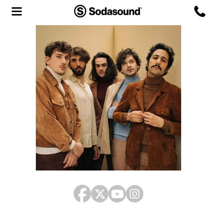
Agency
Team
Headquarters
3D Tour
Label
Studios
Live Room