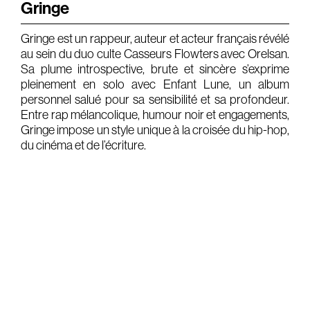
Gringe
Gears & Instruments
Gringe est un rappeur, auteur et acteur français révélé
au sein du duo culte Casseurs Flowters avec Orelsan.
Music
Sa plume introspective, brute et sincère s’exprime
Recording
pleinement en solo avec Enfant Lune, un album
personnel salué pour sa sensibilité et sa profondeur.
Mixing
Entre rap mélancolique, humour noir et engagements,
Gringe impose un style unique à la croisée du hip-hop,
Mastering
du cinéma et de l’écriture.
Producing
Music
Artists
Audiovisual
Post-Producing
Voix Off