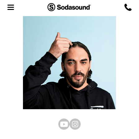
Agency
Team
Headquarters
3D Tour
Label
Studios
Live Room