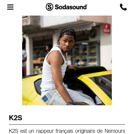
Agency
Team
Headquarters
3D Tour
Label
Studios
Live Room
K2S
K2S est un rappeur français originaire de Nemours