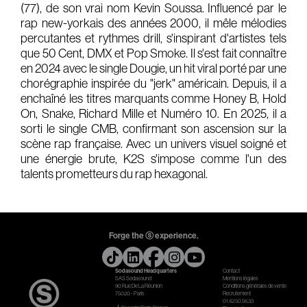
(77), de son vrai nom Kevin Soussa. Influencé par le
Gears & Instruments
rap new-yorkais des années 2000, il mêle mélodies
percutantes et rythmes drill, s'inspirant d'artistes tels
que 50 Cent, DMX et Pop Smoke. Il s'est fait connaître
Music
en 2024 avec le single Dougie, un hit viral porté par une
Recording
chorégraphie inspirée du "jerk" américain. Depuis, il a
enchaîné les titres marquants comme Honey B, Hold
Mixing
On, Snake, Richard Mille et Numéro 10. En 2025, il a
sorti le single CMB, confirmant son ascension sur la
Mastering
scène rap française. Avec un univers visuel soigné et
Producing
une énergie brute, K2S s'impose comme l'un des
talents prometteurs du rap hexagonal.
Music
Artists
Audiovisual
Forge the ⓢ experience.
Post-Producing
Sodasound Headquarters
Contact
SAS Sodasound
Mentions légales
Voix Off
90 Rue De La Réunion
Conditions générales de vente
75020 - Paris
Recrutement
01.42.50.56.33