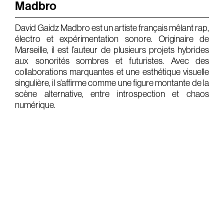
Madbro
Gears & Instruments
David Gaidz Madbro est un artiste français mêlant rap,
électro et expérimentation sonore. Originaire de
Music
Marseille, il est l’auteur de plusieurs projets hybrides
Recording
aux sonorités sombres et futuristes. Avec des
collaborations marquantes et une esthétique visuelle
Mixing
singulière, il s’affirme comme une figure montante de la
scène alternative, entre introspection et chaos
Mastering
numérique.
Producing
Music
Artists
Audiovisual
Post-Producing
Voix Off