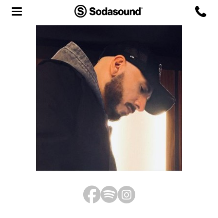
Agency
Team
Headquarters
3D Tour
Label
Studios
Live Room