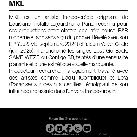
MKL
Gears & Instruments
MKL est un artiste franco‑créole originaire de
Louisiane, installé aujourd’hui à Paris, reconnu pour
Music
ses productions entre electro-pop, afro-house, R&B
Recording
moderne et son sens aigu du groove. Révélé avec son
EP You & Me (septembre 2024) et l’album Velvet Circle
Mixing
(juin 2025), il a enchaîné les singles Les’t Go Back,
SAME WĘŻE ou Contigo BB, teintés d’une sensualité
Mastering
planante et d’une esthétique visuelle marquante.
Producing
Producteur recherché, il a également travaillé avec
des artistes comme Dadju (Compliqué) et Lefa
Music
(Paradise) sur des hits certifiés, témoignant de son
Artists
influence croissante dans l’univers franco‑urbain.
Audiovisual
Post-Producing
Forge the ⓢ experience.
Voix Off
Sodasound Headquarters
Contact