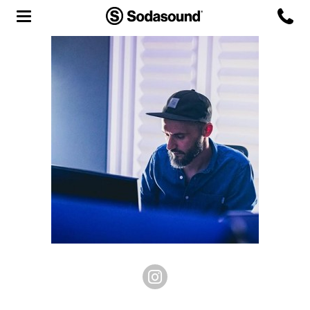
Agency
Team
Headquarters
3D Tour
Label
Studios
Live Room