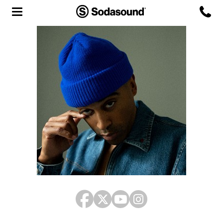
Agency
Team
Headquarters
3D Tour
Label
Studios
Live Room