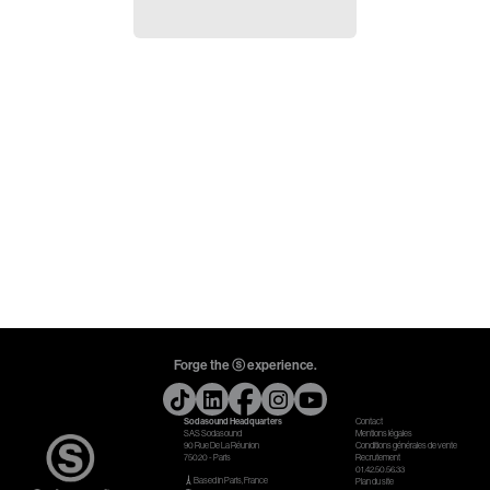
Forge the ⓢ experience.
Sodasound Headquarters
Contact
SAS Sodasound
Mentions légales
90 Rue De La Réunion
Conditions générales de vente
75020 - Paris
Recrutement
01.42.50.56.33
Based in Paris, France
Plan du site