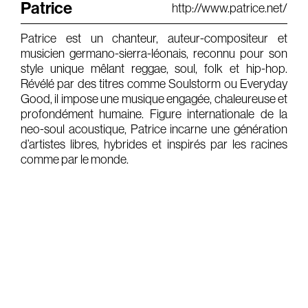
Patrice
http://www.patrice.net/
Gears & Instruments
Patrice est un chanteur, auteur-compositeur et
musicien germano-sierra-léonais, reconnu pour son
Music
style unique mêlant reggae, soul, folk et hip-hop.
Recording
Révélé par des titres comme Soulstorm ou Everyday
Good, il impose une musique engagée, chaleureuse et
Mixing
profondément humaine. Figure internationale de la
neo-soul acoustique, Patrice incarne une génération
Mastering
d’artistes libres, hybrides et inspirés par les racines
Producing
comme par le monde.
Music
Artists
Audiovisual
Post-Producing
Voix Off