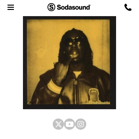
Agency
Team
Headquarters
3D Tour
Label
Studios
Live Room