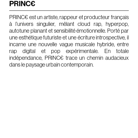
PRINC€
Gears & Instruments
PRINC€ est un artiste, rappeur et producteur français
à l’univers singulier, mêlant cloud rap, hyperpop,
Music
autotune planant et sensibilité émotionnelle. Porté par
Recording
une esthétique futuriste et une écriture introspective, il
incarne une nouvelle vague musicale hybride, entre
Mixing
rap digital et pop expérimentale. En totale
indépendance, PRINC€ trace un chemin audacieux
Mastering
dans le paysage urbain contemporain.
Producing
Music
Artists
Audiovisual
Post-Producing
Voix Off