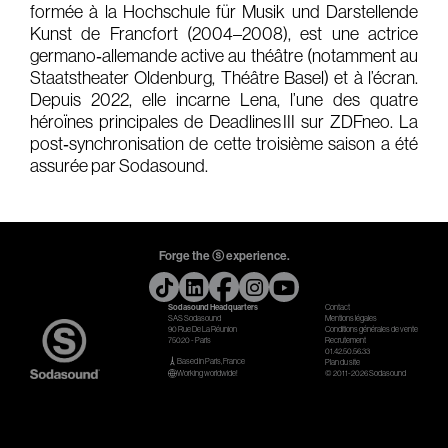
formée à la Hochschule für Musik und Darstellende
Gears & Instruments
Kunst de Francfort (2004–2008), est une actrice
germano‑allemande active au théâtre (notamment au
Staatstheater Oldenburg, Théâtre Basel) et à l’écran.
Music
Depuis 2022, elle incarne Lena, l’une des quatre
Recording
héroïnes principales de Deadlines III sur ZDFneo. La
post‑synchronisation de cette troisième saison a été
Mixing
assurée par Sodasound.
Mastering
Producing
Music
Forge the ⓢ experience.
Artists
Sodasound Headquarters
Contact
SAS Sodasound
Mentions légales
90 Rue De La Réunion
Conditions générales de vente
Audiovisual
75020 - Paris
Recrutement
01.42.50.56.33
Based in Paris, France
Plan du site
Post-Producing
Working worldwide!
© 2011-2026 Sodasound
Voix Off