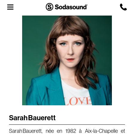
Agency
Team
Headquarters
3D Tour
Label
Studios
Live Room
Sarah Bauerett
Sarah Bauerett, née en 1982 à Aix-la-Chapelle et