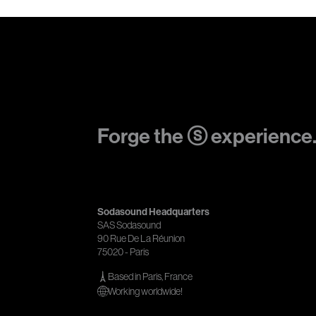
Forge the ⓢ experience
Sodasound Headquarters
SAS Sodasound
90 Rue De La Réunion
75020 - Paris
Based in Paris, France
Working worldwide!