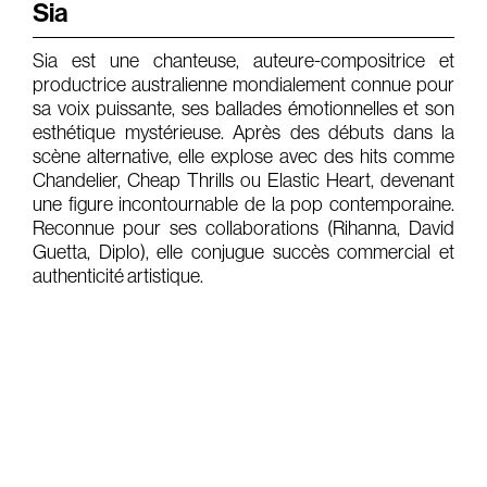
Sia
Gears & Instruments
Sia est une chanteuse, auteure-compositrice et
productrice australienne mondialement connue pour
Music
sa voix puissante, ses ballades émotionnelles et son
Recording
esthétique mystérieuse. Après des débuts dans la
scène alternative, elle explose avec des hits comme
Mixing
Chandelier, Cheap Thrills ou Elastic Heart, devenant
une figure incontournable de la pop contemporaine.
Mastering
Reconnue pour ses collaborations (Rihanna, David
Producing
Guetta, Diplo), elle conjugue succès commercial et
authenticité artistique.
Music
Artists
Audiovisual
Post-Producing
Voix Off