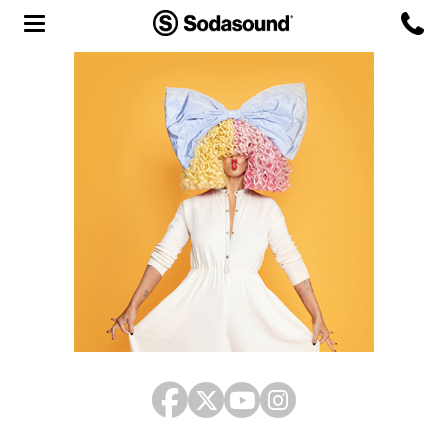
Agency
Team
Headquarters
3D Tour
Label
Studios
Live Room