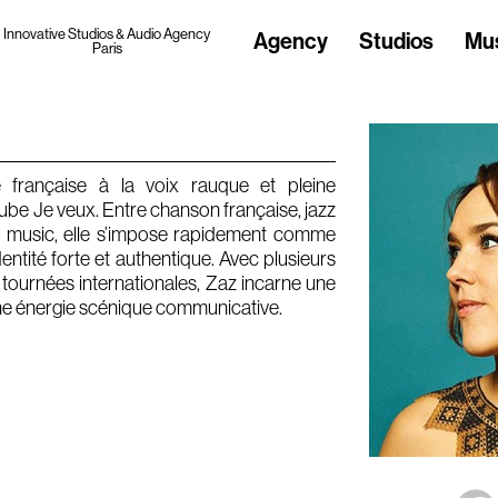
Innovative Studios & Audio Agency
Agency
Studios
Mu
Paris
 française à la voix rauque et pleine
tube Je veux. Entre chanson française, jazz
 music, elle s’impose rapidement comme
identité forte et authentique. Avec plusieurs
 tournées internationales, Zaz incarne une
 une énergie scénique communicative.