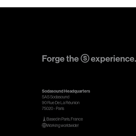
Forge the ⓢ experience
Sodasound Headquarters
SAS Sodasound
90 Rue De La Réunion
75020 - Paris
Based in Paris, France
Working worldwide!