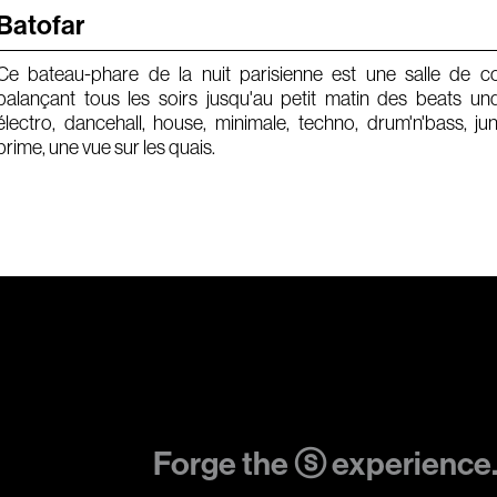
Batofar
Ce bateau-phare de la nuit parisienne est une salle de co
balançant tous les soirs jusqu'au petit matin des beats un
électro, dancehall, house, minimale, techno, drum'n'bass, j
prime, une vue sur les quais.
Forge the ⓢ experience