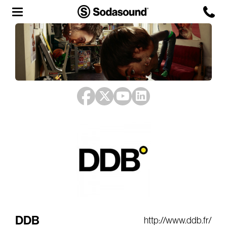
Agency
Team
Headquarters
3D Tour
Label
Studios
Live Room
DDB
http://www.ddb.fr/