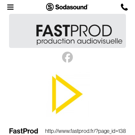
Agency
Team
Headquarters
3D Tour
Label
Studios
Live Room
FastProd
http://www.fastprod.fr/?page_id=138