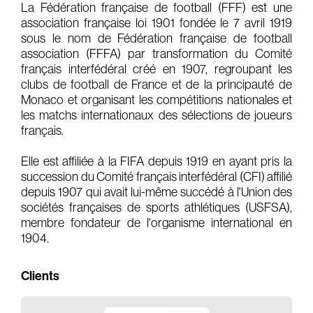
La Fédération française de football (FFF) est une
association française loi 1901 fondée le 7 avril 1919
Gears & Instruments
sous le nom de Fédération française de football
association (FFFA) par transformation du Comité
Music
français interfédéral créé en 1907, regroupant les
Recording
clubs de football de France et de la principauté de
Monaco et organisant les compétitions nationales et
Mixing
les matchs internationaux des sélections de joueurs
français.
Mastering
Producing
Elle est affiliée à la FIFA depuis 1919 en ayant pris la
succession du Comité français interfédéral (CFI) affilié
Music
depuis 1907 qui avait lui-même succédé à l'Union des
Artists
sociétés françaises de sports athlétiques (USFSA),
membre fondateur de l'organisme international en
1904.
Audiovisual
Post-Producing
Clients
Voix Off