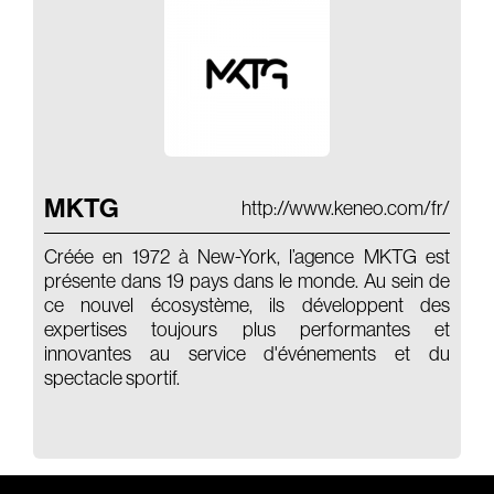
Audio Book
Film
Actors
Branding
Audio Identity
MKTG
http://www.keneo.com/fr/
Music Supervising
Composing
Créée en 1972 à New-York, l’agence MKTG est
présente dans 19 pays dans le monde. Au sein de
Brands
ce nouvel écosystème, ils développent des
expertises toujours plus performantes et
innovantes au service d'événements et du
spectacle sportif.