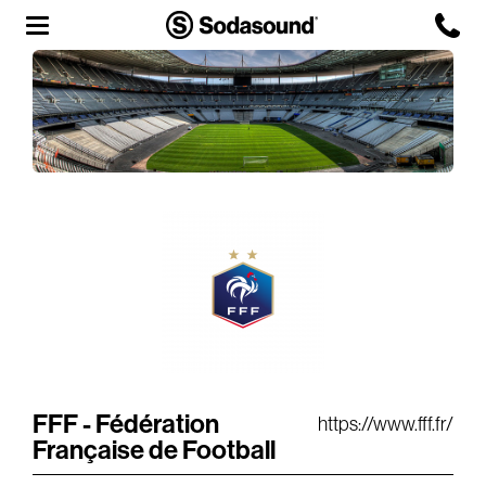
Agency
Team
Headquarters
3D Tour
Label
Studios
Live Room
FFF - Fédération
https://www.fff.fr/
Française de Football