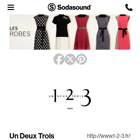
Agency
Team
Headquarters
3D Tour
Label
Studios
Live Room
Un Deux Trois
http://www.1-2-3.fr/