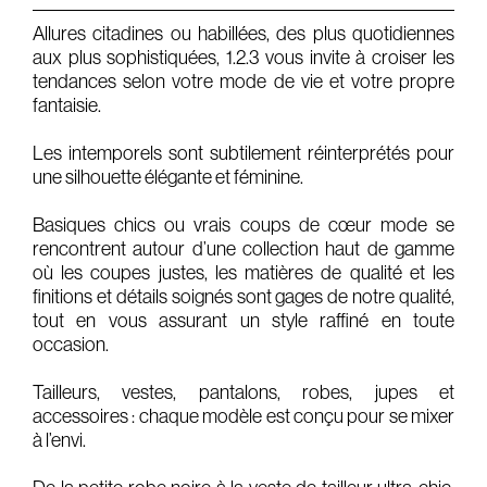
Allures citadines ou habillées, des plus quotidiennes
Gears & Instruments
aux plus sophistiquées, 1.2.3 vous invite à croiser les
tendances selon votre mode de vie et votre propre
Music
fantaisie.
Recording
Les intemporels sont subtilement réinterprétés pour
Mixing
une silhouette élégante et féminine.
Mastering
Basiques chics ou vrais coups de cœur mode se
Producing
rencontrent autour d’une collection haut de gamme
où les coupes justes, les matières de qualité et les
Music
finitions et détails soignés sont gages de notre qualité,
Artists
tout en vous assurant un style raffiné en toute
occasion.
Audiovisual
Tailleurs, vestes, pantalons, robes, jupes et
Post-Producing
accessoires : chaque modèle est conçu pour se mixer
à l’envi.
Voix Off