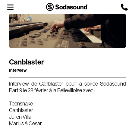
Agency
Team
Headquarters
Canblaster
3D Tour
Interview
Label
Interview de Canblaster pour la soirée Sodasound
Studios
Part 9 le 28 février à la Bellevilloise avec :
Teensnake
Live Room
Canblaster
Julien Villa
Marius & Cesar