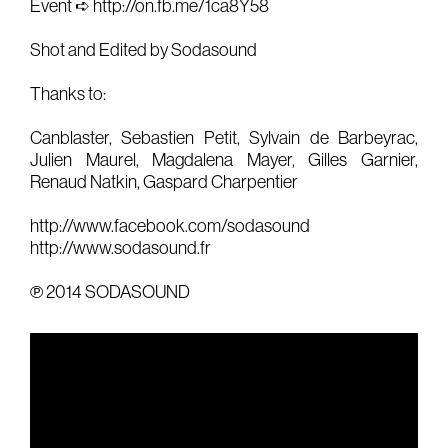
Event ➪
http://on.fb.me/1ca8Y58
Gears & Instruments
Shot and Edited by Sodasound
Music
Thanks to:
Recording
Canblaster, Sebastien Petit, Sylvain de Barbeyrac,
Mixing
Julien Maurel, Magdalena Mayer, Gilles Garnier,
Renaud Natkin, Gaspard Charpentier
Mastering
Producing
http://www.facebook.com/sodasound
http://www.sodasound.fr
Music
℗ 2014 SODASOUND
Artists
Audiovisual
Post-Producing
Voix Off