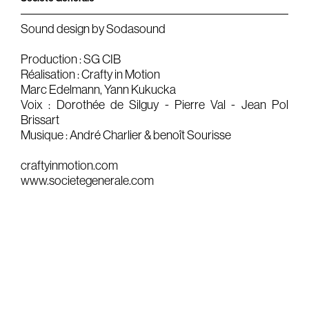
Gears & Instruments
Sound design by Sodasound
Music
Production : SG CIB
Réalisation : Crafty in Motion
Recording
Marc Edelmann, Yann Kukucka
Voix : Dorothée de Silguy - Pierre Val - Jean Pol
Mixing
Brissart
Mastering
Musique : André Charlier & benoît Sourisse
Producing
craftyinmotion.com
Music
www.societegenerale.com
Artists
Audiovisual
Post-Producing
Voix Off