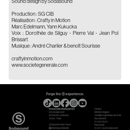
Sound design by Sodasound
Production : SG CIB
Réalisation : Crafty in Motion
Marc Edelmann, Yann Kukucka
Voix : Dorothée de Silguy - Pierre Val - Jean Pol
Brissart
Musique : André Charlier & benoît Sourisse
craftyinmotion.com
www.societegenerale.com
Forge the ⓢ experience.
Sodasound Headquarters
Contact
SAS Sodasound
Mentions légales
90 Rue De La Réunion
Conditions générales de vente
75020 - Paris
Recrutement
01.42.50.56.33
Based in Paris, France
Plan du site
Working worldwide!
© 2011-2026 Sodasound