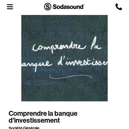
Agency
Team
Headquarters
3D Tour
Label
Studios
Live Room
Comprendre la banque
d'investissement
Société Générale