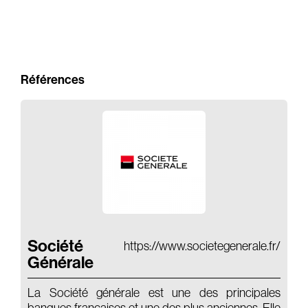
Audio Book
Film
Actors
Références
Branding
Audio Identity
Music Supervising
Composing
Brands
Société
https://www.societegenerale.fr/
Générale
La Société générale est une des principales