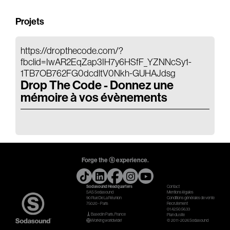
Projets
https://dropthecode.com/?
fbclid=IwAR2EqZap3IH7y6HSfF_YZNNcSy1-
1TB7OB762FG0dcdltV0Nkh-GUHAJdsg
Drop The Code - Donnez une
mémoire à vos évènements
Forge the ⓢ experience.
Sodasound Headquarters
Contact
SAS Sodasound
Mentions légales
90 Rue De La Réunion
Conditions générales de vente
75020 - Paris
Recrutement
01.42.50.56.33
Based in Paris, France
Plan du site
Working worldwide!
© 2011-2026 Sodasound