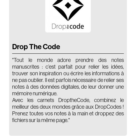
Audio Book
Film
Actors
Branding
Drop The Code
Audio Identity
Music Supervising
"Tout le monde adore prendre des notes
manuscrites : c’est parfait pour relier les idées,
Composing
trouver son inspiration ou écrire les informations à
Brands
ne pas oublier. Il est parfois nécessaire de relier ses
notes à des données digitales, de leur donner une
mémoire numérique.
Avec les carnets DroptheCode, combinez le
meilleur des deux mondes grâce aux DropCodes !
Prenez toutes vos notes à la main et droppez des
fichiers sur la même page."