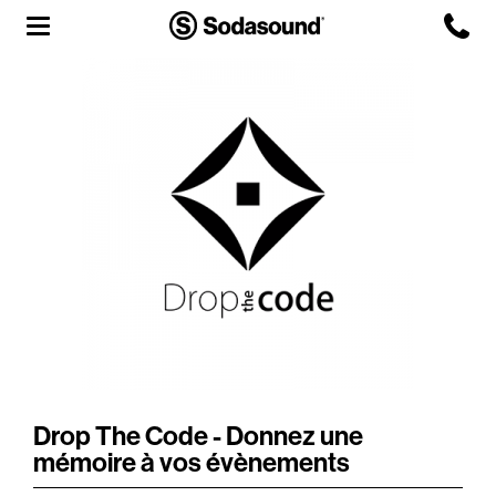
Agency
Team
Headquarters
3D Tour
Label
Studios
Live Room
Drop The Code - Donnez une
mémoire à vos évènements