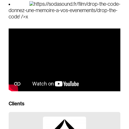
https://sodasound.fr/film/drop-the-code-
Gears & Instruments
donnez-une-memoire-a-vos-evenements/drop-the-
code' />
x
Music
Recording
Mixing
Mastering
Producing
Music
Artists
Audiovisual
Clients
Post-Producing
Voix Off