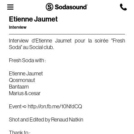
Etienne Jaumet
Interview
Agency
Interview d'Etienne Jaumet pour la soirée "Fresh
Team
Soda" au Social club.
Headquarters
Fresh Soda with :
3D Tour
Label
Etienne Jaumet
Qosmonaut
Bantaam
Studios
Marius & cesar
Event ➪
http://on.fb.me/10NfdCQ
Live Room
Shot and Edited by Renaud Natkin
Thank to :