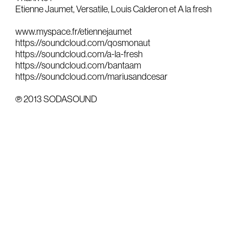
Etienne Jaumet, Versatile, Louis Calderon et A la fresh
Gears & Instruments
www.myspace.fr/etiennejaumet
Music
https://soundcloud.com/qosmonaut
https://soundcloud.com/a-la-fresh
Recording
https://soundcloud.com/bantaam
https://soundcloud.com/mariusandcesar
Mixing
Mastering
℗ 2013 SODASOUND
Producing
Music
Artists
Audiovisual
Post-Producing
Voix Off