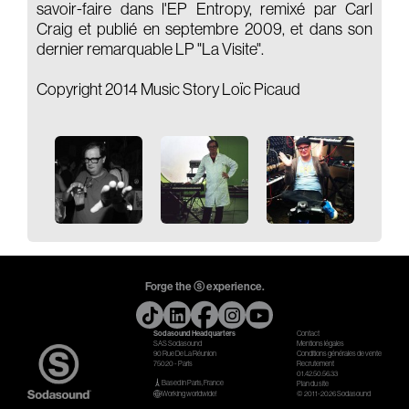
savoir-faire dans l'EP Entropy, remixé par Carl
Craig et publié en septembre 2009, et dans son
dernier remarquable LP "La Visite".
Copyright 2014 Music Story Loïc Picaud
Forge the ⓢ experience.
Sodasound Headquarters
Contact
SAS Sodasound
Mentions légales
90 Rue De La Réunion
Conditions générales de vente
75020 - Paris
Recrutement
01.42.50.56.33
Based in Paris, France
Plan du site
Working worldwide!
© 2011-2026 Sodasound