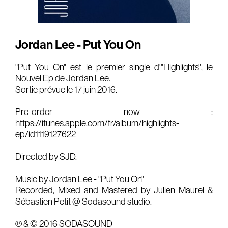
Gears & Instruments
Music
Jordan Lee - Put You On
Recording
"Put You On" est le premier single d'"Highlights", le
Mixing
Nouvel Ep de Jordan Lee.
Sortie prévue le 17 juin 2016.
Mastering
Pre-order now :
Producing
https://itunes.apple.com/fr/album/highlights-
Music
ep/id1119127622
Artists
Directed by SJD.
Audiovisual
Music by Jordan Lee - "Put You On"
Recorded, Mixed and Mastered by Julien Maurel &
Post-Producing
Sébastien Petit @ Sodasound studio.
Voix Off
℗ & © 2016 SODASOUND