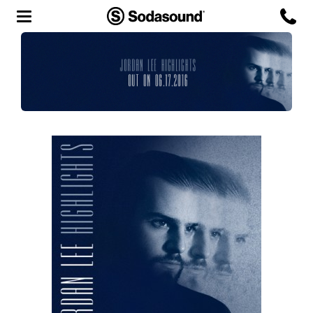
Agency
Team
Headquarters
3D Tour
Label
Studios
Live Room