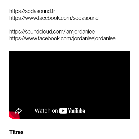
Audio Book
Film
https://sodasound.fr
https://www.facebook.com/sodasound
Actors
https://soundcloud.com/iamjordanlee
Branding
https://www.facebook.com/jordanleejordanlee
Audio Identity
Music Supervising
Composing
Brands
Titres