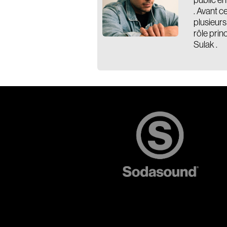
public en
. Avant c
plusieurs
rôle prin
Sulak .