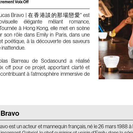
ment Voix Off
 with Lucas Bravo | 在香港談的那場戀愛" est
visuelle élégante mêlant romance,
Tournée à Hong Kong, elle met en scène
 son rôle dans Emily in Paris, dans une
 poétique, à la découverte des saveurs
e inattendue.
colas Barreau de Sodasound a réalisé
ix off pour ce projet, apportant clarté et
et contribuant à l’atmosphère immersive de
 Bravo
vo est un acteur et mannequin français, né le 26 mars 1988 à Nic