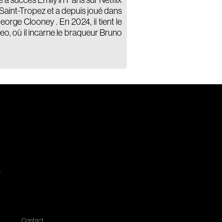
ie à succès Emily in Paris sur Netflix
de Saint-Tropez et a depuis joué dans
orge Clooney . En 2024, il tient le
deo, où il incarne le braqueur Bruno
.
Contact