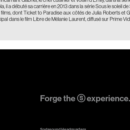
 incarnant Gabriel, le chef cuisinier et voisin d’Emily, dans la sér
ela, il a débuté sa carrière en 2013 dans la série Sous le soleil 
 films, dont Ticket to Paradise aux côtés de Julia Roberts et Ge
cipal dans le film Libre de Mélanie Laurent, diffusé sur Prime Vi
Forge the ⓢ experience
Sodasound Headquarters