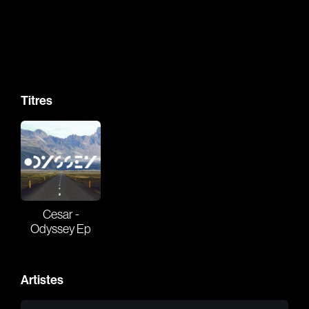
Audio Book
Film
Actors
Branding
Titres
Audio Identity
Music Supervising
Composing
Brands
Cesar -
Odyssey Ep
Artistes