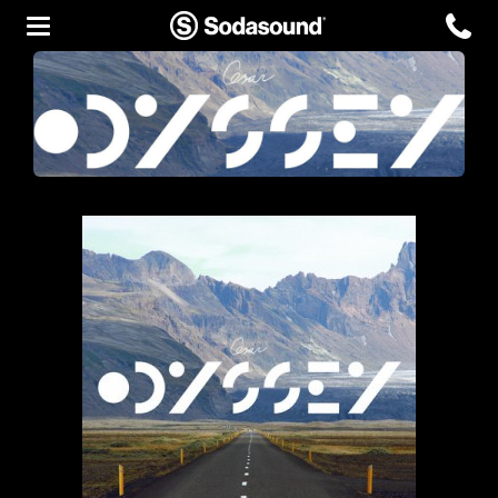
Agency
Team
Headquarters
3D Tour
Label
Studios
Live Room