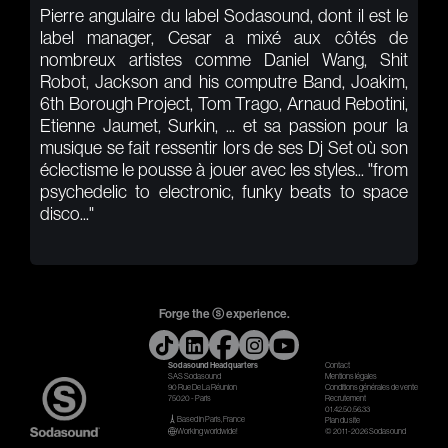
Pierre angulaire du label Sodasound, dont il est le
label manager, Cesar a mixé aux côtés de
nombreux artistes comme Daniel Wang, Shit
Robot, Jackson and his computre Band, Joakim,
6th Borough Project, Tom Trago, Arnaud Rebotini,
Etienne Jaumet, Surkin, ... et sa passion pour la
musique se fait ressentir lors de ses Dj Set où son
éclectisme le pousse à jouer avec les styles... "from
psychedelic to electronic, funky beats to space
disco..."
Forge the ⓢ experience.
Sodasound Headquarters
Contact
SAS Sodasound
Mentions légales
90 Rue De La Réunion
Conditions générales de vente
75020 - Paris
Recrutement
01.42.50.56.33
Based in Paris, France
Plan du site
Working worldwide!
© 2011-2026 Sodasound