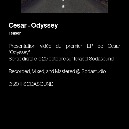
Gears & Instruments
Music
Cesar - Odyssey
Teaser
Recording
Mixing
Présentation vidéo du premier EP de Cesar
"Odyssey" .
Mastering
Sortie digitale le 20 octobre sur le label Sodasound
Producing
Recorded, Mixed, and Mastered @ Sodastudio
Music
℗ 2011 SODASOUND
Artists
Audiovisual
Post-Producing
Voix Off