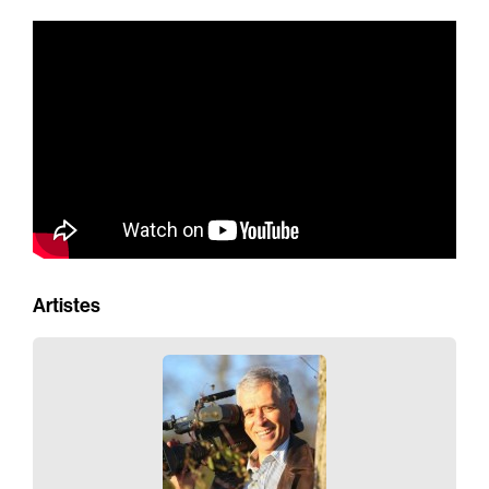
Audio Book
Film
Actors
Branding
Audio Identity
Music Supervising
Composing
Brands
Artistes