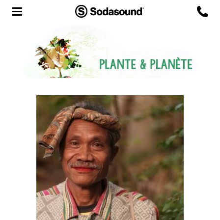
Agency
Team
Headquarters
3D Tour
Label
Studios
Live Room