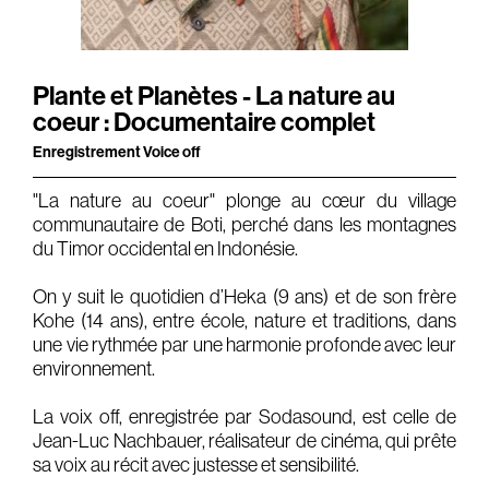
Gears & Instruments
Music
Plante et Planètes - La nature au
coeur : Documentaire complet
Recording
Enregistrement Voice off
Mixing
"La nature au coeur" plonge au cœur du village
Mastering
communautaire de Boti, perché dans les montagnes
Producing
du Timor occidental en Indonésie.
Music
On y suit le quotidien d’Heka (9 ans) et de son frère
Artists
Kohe (14 ans), entre école, nature et traditions, dans
une vie rythmée par une harmonie profonde avec leur
environnement.
Audiovisual
Post-Producing
La voix off, enregistrée par Sodasound, est celle de
Jean-Luc Nachbauer, réalisateur de cinéma, qui prête
Voix Off
sa voix au récit avec justesse et sensibilité.