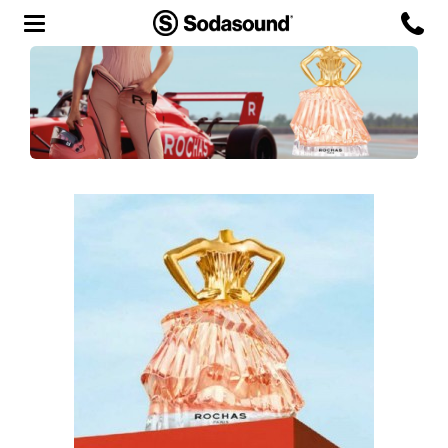
Agency
Team
Headquarters
3D Tour
Label
Studios
Live Room