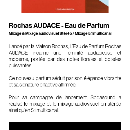
Gears & Instruments
Music
Rochas AUDACE - Eau de Parfum
Mixage & Mixage audiovisuel Stéréo / Mixage 5.1 multicanal
Recording
Mixing
Lancé par la Maison Rochas, L’Eau de Parfum Rochas
AUDACE incarne une féminité audacieuse et
Mastering
moderne, portée par des notes florales et boisées
Producing
puissantes.
Music
Ce nouveau parfum séduit par son élégance vibrante
et sa signature olfactive affirmée.
Artists
Pour sa campagne de lancement, Sodasound a
Audiovisual
réalisé le mixage et le mixage audiovisuel en stéréo
Post-Producing
ainsi qu’en 5.1 multicanal.
Voix Off