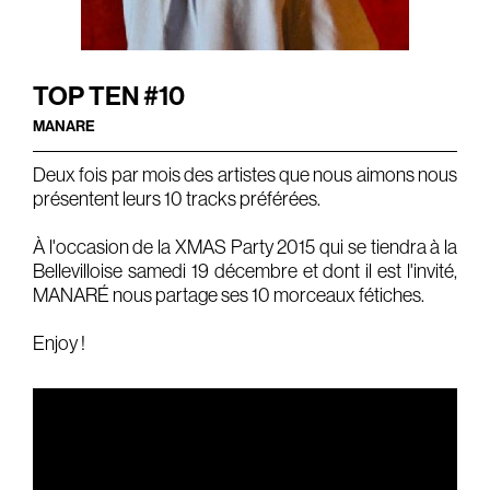
Gears & Instruments
Music
TOP TEN #10
MANARE
Recording
Mixing
Deux fois par mois des artistes que nous aimons nous
présentent leurs 10 tracks préférées.
Mastering
Producing
À l'occasion de la
XMAS Party 2015
qui se tiendra à la
Bellevilloise samedi 19 décembre et dont il est l'invité,
Music
MANARÉ nous partage ses 10 morceaux fétiches.
Artists
Enjoy !
Audiovisual
Post-Producing
Voix Off