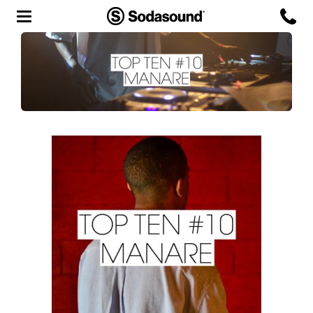
Agency
Team
Headquarters
3D Tour
Label
Studios
Live Room