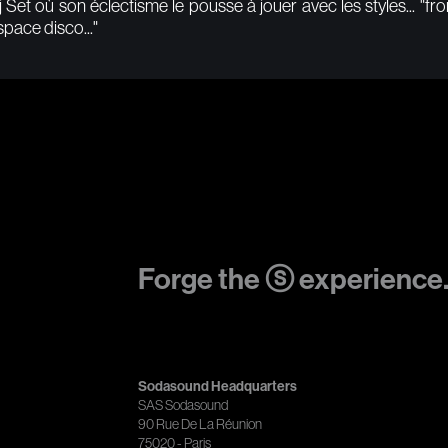
 Set où son éclectisme le pousse à jouer avec les styles... "fr
space disco..."
Forge the ⓢ experience
Sodasound Headquarters
SAS Sodasound
90 Rue De La Réunion
75020 - Paris