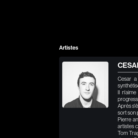
Artistes
CESA
Cesar a 
synthétis
Il n'aim
progressi
Après s'ê
sort son 
Pierre a
artistes
Tom Trago