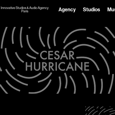
Innovative Studios & Audio Agency
Agency
Studios
Mu
Paris