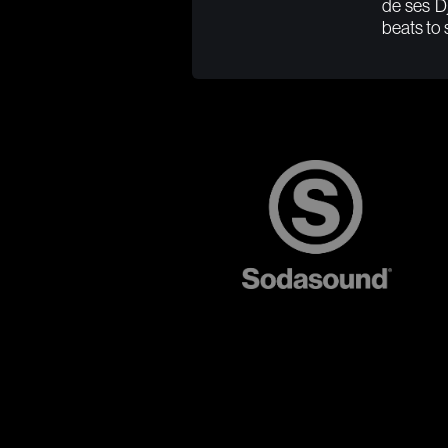
de ses Dj
beats to 