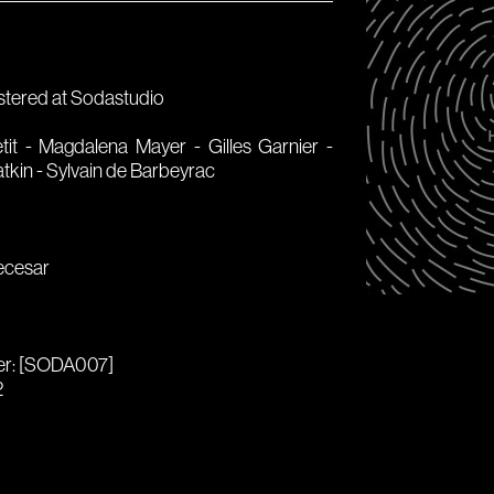
tered at Sodastudio
tit - Magdalena Mayer - Gilles Garnier -
tkin - Sylvain de Barbeyrac
ecesar
er: [SODA007]
2