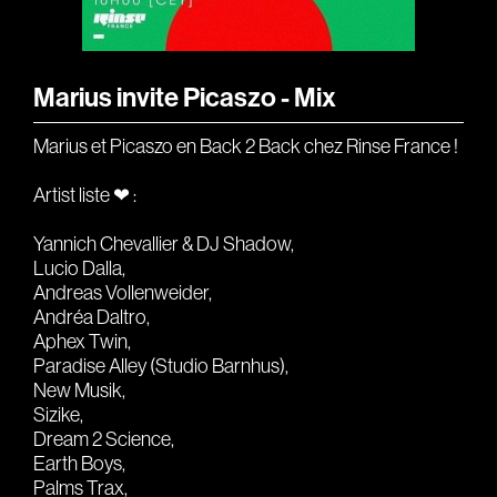
Gears & Instruments
Music
Marius invite Picaszo - Mix
Recording
Marius et Picaszo en Back 2 Back chez Rinse France !
Mixing
Artist liste ❤︎ :
Mastering
Yannich Chevallier & DJ Shadow,
Producing
Lucio Dalla,
Music
Andreas Vollenweider,
Andréa Daltro,
Artists
Aphex Twin,
Paradise Alley (Studio Barnhus),
Audiovisual
New Musik,
Sizike,
Post-Producing
Dream 2 Science,
Voix Off
Earth Boys,
Palms Trax,