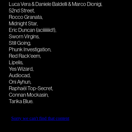
Audio Book
Luca Vera & Daniele Baldelli & Marco Dionigi,
Film
52nd Street,
Rocco Granata,
Actors
Midnight Star,
Eric Duncan (aciiiiiiiid!),
Branding
Sworn Virgins,
Still Going,
Audio Identity
Phunk Investigation,
Red Rack'eem,
Music Supervising
Lipelis,
Composing
Yes Wizard,
Audiocad,
Brands
Oni Ayhun,
Raphaël Top-Secret,
Connan Mockasin,
Tarika Blue.