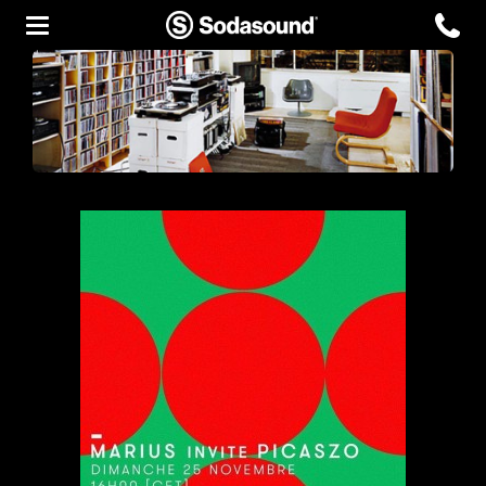
Agency
Team
Headquarters
3D Tour
Label
Studios
Live Room