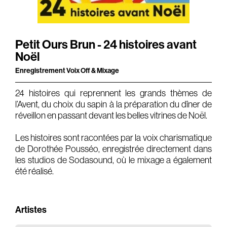
Gears & Instruments
Music
Petit Ours Brun - 24 histoires avant
Noël
Recording
Enregistrement Voix Off & Mixage
Mixing
24 histoires qui reprennent les grands thèmes de
Mastering
l’Avent, du choix du sapin à la préparation du dîner de
Producing
réveillon en passant devant les belles vitrines de Noël.
Music
Les histoires sont racontées par la voix charismatique
Artists
de Dorothée Pousséo, enregistrée directement dans
les studios de Sodasound, où le mixage a également
été réalisé.
Audiovisual
Post-Producing
Artistes
Voix Off