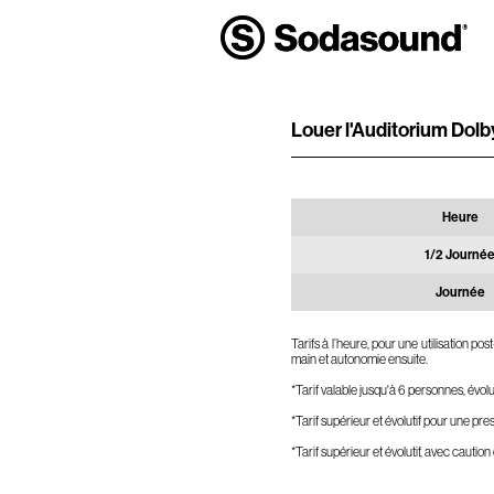
Louer l'Auditorium Dol
Heure
1/2 Journé
Journée
Tarifs à l’heure, pour une utilisation 
main et autonomie ensuite.
*Tarif valable jusqu'à 6 personnes, évolu
*Tarif supérieur et évolutif pour une pre
*Tarif supérieur et évolutif, avec caution