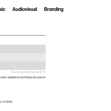
sic
Audiovisual
Branding
Tous nos prix affichés sont H.T.
ne avec assistance technique de prise en
ur un devis.