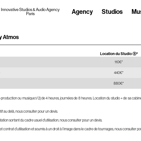
Innovative Studios & Audio Agency
Agency
Studios
Mu
Paris
by Atmos
Location du Studio ⓢ³
110€*
e
440€*
880€*
post-production ou musique.1/2j de 4 heures, journées de 8 heures. Location du studio + de sa cabi
tif au delà, nous consulter pour un devis.
station sortant du cadre usuel d'utilisation, nous consulter pour un devis.
 et contrat d’utilisation et soumis à un droit à l’image dans le cadre de tournages, nous consulter po