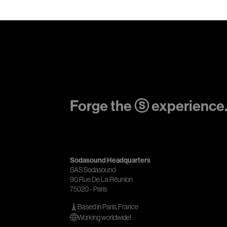
Forge the ⓢ experience
Sodasound Headquarters
SAS Sodasound
90 Rue De La Réunion
75020 - Paris
Based in Paris, France
Working worldwide!