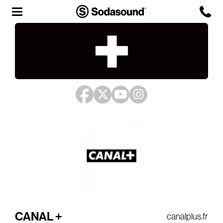
Agency
Team
Headquarters
3D Tour
Label
Studios
Live Room
CANAL +
canalplus.fr