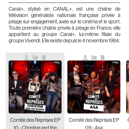
Canal+, stylisé en CANAL+, est une chaîne de
Gears & Instruments
télévision généraliste nationale française privée à
péage sur engagement, axée sur le cinéma et le sport.
Music
Toute première chaîne privée à péage en France, elle
Recording
appartient au groupe Canal+, lui-même filiale du
groupe Vivendi. Elle existe depuis le 4 novembre 1984.
Mixing
Mastering
Producing
Music
Artists
Audiovisual
Post-Producing
Voix Off
Comité des Reprises EP
Comité des Reprises EP
10 - Christine and the
09 - Asa