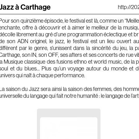
Jazz à Carthage
http://2
Pour son quinzième épisode, le festival est là, comme un “Meill
enchante, offre à découvrir et à aimer le meilleur de la musi
décolle librement au gré d’une programmation éclectique et bri
de son ADN originel, le jazz, le festival est un lieu ouvert au
diffèrent par le genre, s'unissent dans la sincérité du jeu, la p
Carthage, son IN, son OFF, ses afters et ses concerts de rue vi
la Musique classique des fusions ethno et world music, de la po
soul et du blues… Plus qu’un voyage autour du monde et de
univers qui naît à chaque performance.
La saison du Jazz sera ainsi la saison des femmes, des hommes
universelle du langage qui fait notre humanité : le langage de l’art 