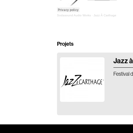
Sodasound Audio Works
·
Jazz À Carthage
Projets
Jazz à
Festival 