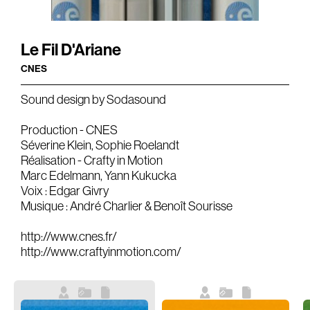
Gears & Instruments
Le Fil D'Ariane
Music
CNES
Recording
Sound design by Sodasound
Mixing
Production - CNES
Mastering
Séverine Klein, Sophie Roelandt
Producing
Réalisation - Crafty in Motion
Marc Edelmann, Yann Kukucka
Music
Voix : Edgar Givry
Artists
Musique : André Charlier & Benoît Sourisse
http://www.cnes.fr/
Audiovisual
http://www.craftyinmotion.com/
Post-Producing
Voix Off