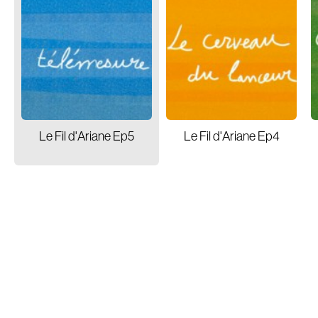
Audio Book
Film
Actors
Branding
Audio Identity
Music Supervising
Le Fil d'Ariane Ep5
Le Fil d'Ariane Ep4
Composing
Brands