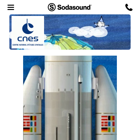
Agency
Team
Headquarters
3D Tour
Label
Studios
Live Room